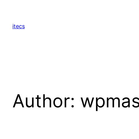
Skip
to
content
itecs
Author:
wpmas